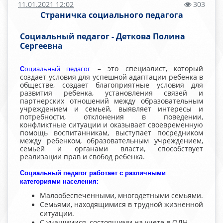
11.01.2021 12:02
303
Страничка социального педагога
Социальный педагог - Деткова Полина
Сергеевна
– это специалист, который
оциальный педагог
С
создает условия для успешной адаптации ребенка в
обществе, создает благоприятные условия для
развития ребенка, установления связей и
партнерских отношений между образовательным
учреждением и семьей, выявляет интересы и
потребности, отклонения в поведении,
конфликтные ситуации и оказывает своевременную
помощь воспитанникам, выступает посредником
между ребенком, образовательным учреждением,
семьей и органами власти, способствует
реализации прав и свобод ребенка.
Социальный педагог работает с различными
категориями населения:
Малообеспеченными, многодетными семьями.
Семьями, находящимися в трудной жизненной
ситуации.
С учащимися, состоящими на учете в ОДН,