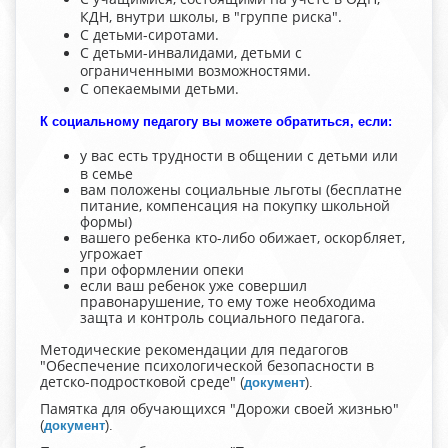
КДН, внутри школы, в "группе риска".
С детьми-сиротами.
С детьми-инвалидами, детьми с
ограниченными возможностями.
С опекаемыми детьми.
К социальному педагогу вы можете обратиться, если:
у вас есть трудности в общении с детьми или
в семье
вам положены социальные льготы (бесплатне
питание, компенсация на покупку школьной
формы)
вашего ребенка кто-либо обижает, оскорбляет,
угрожает
при оформлении опеки
если ваш ребенок уже совершил
правонарушение, то ему тоже необходима
защта и контроль социального педагога.
Методические рекомендации для педагогов
"Обеспечение психологической безопасности в
детско-подростковой среде"
(
документ
).
Памятка для обучающихся "Дорожи своей жизнью"
(
документ
).