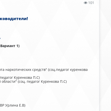
101
уководители!
"
(Вариант 1)
а наркотических средств" (соц.педагог куренкова
едагог Куренкова П.С)
бласти" (соц. педагог Куренкова П.С)
ВР Урлина Е.В)