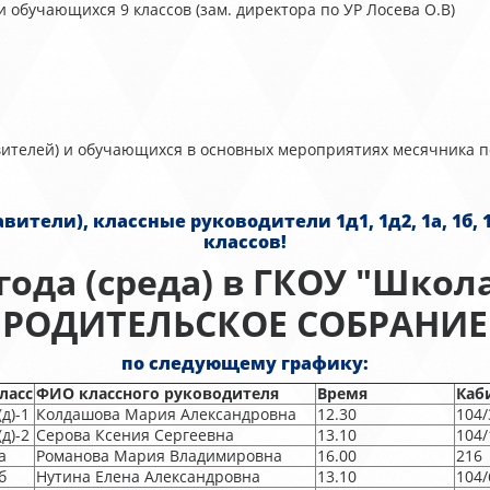
 обучающихся 9 классов (зам. директора по УР Лосева О.В)
авителей) и обучающихся в основных мероприятиях месячника 
), классные руководители 1д1, 1д2, 1а, 1б, 1в, 2, 3а,
классов!
 года (среда) в ГКОУ "Школ
РОДИТЕЛЬСКОЕ СОБРАНИЕ
по следующему графику:
ласс
ФИО классного руководителя
Время
Каб
(д)-1
Колдашова Мария Александровна
12.30
104/
(д)-2
Серова Ксения Сергеевна
13.10
104/
а
Романова Мария Владимировна
16.00
216
б
Нутина Елена Александровна
13.10
104/