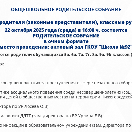
ОБЩЕШКОЛЬНОЕ РОДИТЕЛЬСКОЕ СОБРАНИЕ
одители (законные представители), классные р
22 октября 2025 года (среда) в 16:00 ч. состоится
РОДИТЕЛЬСКОЕ СОБРАНИЕ
в очном формате
место проведения: актовый зал ГКОУ "Школа №92
ся родители обучающихся 5а, 6а, 7а, 7г, 8а, 9а, 9б классов 
я:
есовершеннолетних за преступления в сфере незаконного оборот
тике асоциального поведения среди несовершеннолетних (соц.п
я детей в общественных местах на территории Нижегородской о
ктора по УР Лосева О.В)
илактика ДДТТ (зам. директора по ВР Урлина Е.В)
х инфекций в образовательном учреждении (зам. директора по 