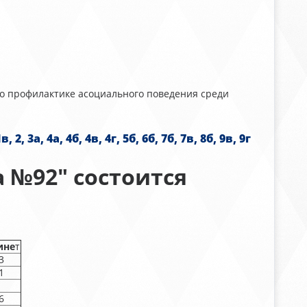
по профилактике асоциального поведения среди
 4а, 4б, 4в, 4г, 5б, 6б, 7б, 7в, 8б, 9в, 9г
а №92" состоится
ине
т
3
1
6