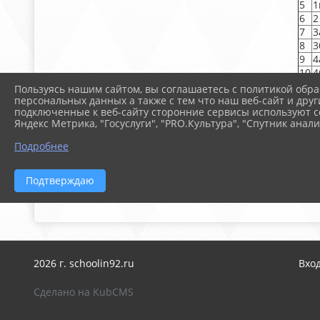
5
1
6
2
7
3
8
3
9
4
10
4
11
4
Пользуясь нашим сайтом, вы соглашаетесь с политикой обра
12
4
персональных данных а также с тем что наш веб-сайт и друг
подключенные к веб-сайту сторонние сервисы используют co
13
5
Яндекс Метрика, "Госуслуги", "PRO.Культура", "Спутник анали
14
6
15
7
Подробнее
16
7
17
8
Подтверждаю
18
9
19
9
2026 г. schoolin92.ru
Вхо
Сделано на KubCMS