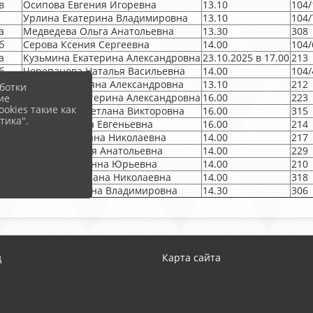
в
Осипова Евгения Игоревна
13.10
104/
Урлина Екатерина Владимировна
13.10
104/
а
Медведева Ольга Анатольевна
13.30
308
б
Серова Ксения Сергеевна
14.00
104/
а
Кузьмина Екатерина Александровна
23.10.2025 в 17.00
213
б
Черепанова Наталья Васильевна
14.00
104/
г
Аникина Татьяна Александровна
13.10
212
ботки
в
Кузьмина Екатерина Александровна
16.00
223
ие
okies такие как
б
Митюнина Светлана Викторовна
16.00
315
тика".
б
Буталова Анна Евгеньевна
16.00
214
б
Сизова Светлана Николаевна
14.00
217
в
Зайцева Лидия Анатольевна
14.00
229
б
Кузнецова Жанна Юрьевна
14.00
210
в
Пилюгина Оксана Николаевна
14.00
318
г
Захарова Ирина Владимировна
14.30
306
д
Карта сайта